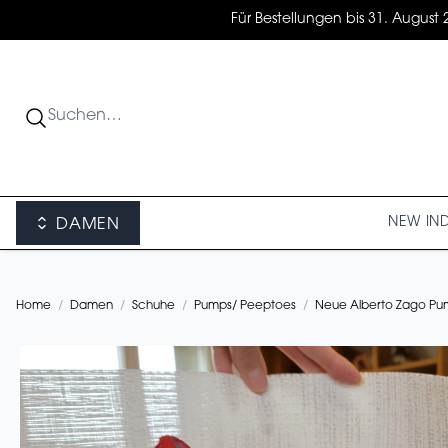
Für Bestellungen bis 31. August 
NEW IN
DAMEN
Home
/
Damen
/
Schuhe
/
Pumps/ Peeptoes
/
Neue Alberto Zago Pu