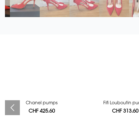
Bag authentication
Chanel pumps
Fifi Louboutin p
CHF 425.60
CHF 112.00
CHF 313.60