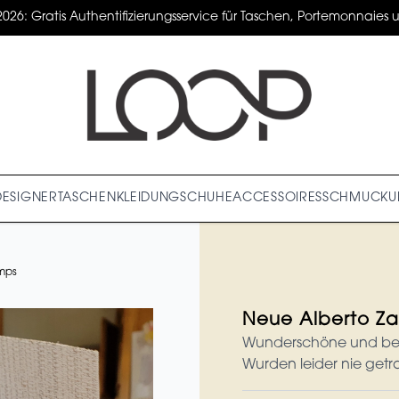
2026: Gratis Authentifizierungsservice für Taschen, Portemonnaies un
DESIGNER
TASCHEN
KLEIDUNG
SCHUHE
ACCESSOIRES
SCHMUCK
U
mps
Neue Alberto Z
Wunderschöne und beq
Wurden leider nie getr