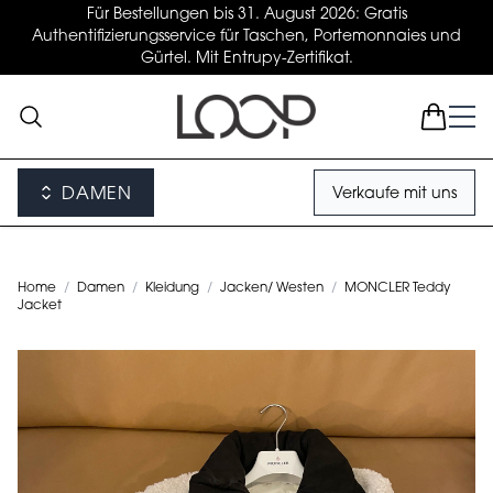
Für Bestellungen bis 31. August 2026: Gratis
Authentifizierungsservice für Taschen, Portemonnaies und
Gürtel. Mit Entrupy-Zertifikat.
DAMEN
Verkaufe mit uns
Home
/
Damen
/
Kleidung
/
Jacken/ Westen
/
MONCLER Teddy
Jacket