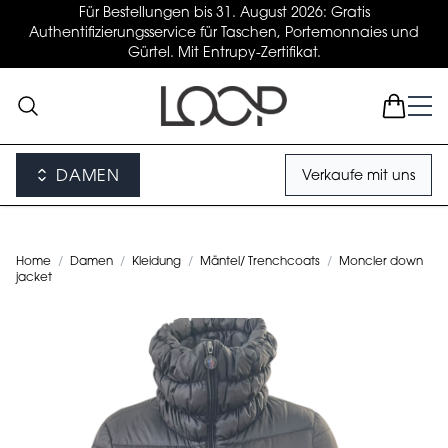
Für Bestellungen bis 31. August 2026: Gratis
Authentifizierungsservice für Taschen, Portemonnaies und
Gürtel. Mit Entrupy-Zertifikat.
DAMEN
Verkaufe mit uns
Home
/
Damen
/
Kleidung
/
Mäntel/ Trenchcoats
/
Moncler down
jacket