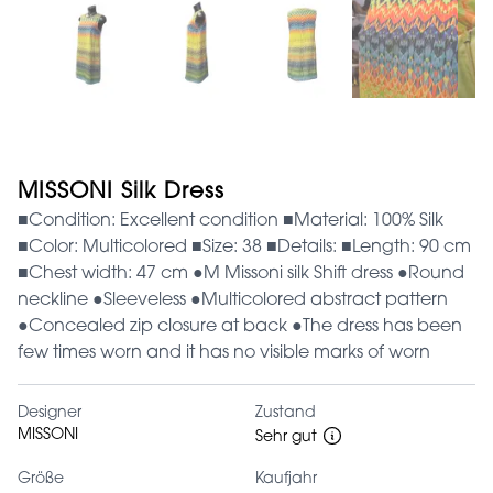
MISSONI Silk Dress
■Condition: Excellent condition ■Material: 100% Silk
■Color: Multicolored ■Size: 38 ■Details: ■Length: 90 cm
■Chest width: 47 cm ●M Missoni silk Shift dress ●Round
neckline ●Sleeveless ●Multicolored abstract pattern
●Concealed zip closure at back ●The dress has been
few times worn and it has no visible marks of worn
Designer
Zustand
MISSONI
Sehr gut
Größe
Kaufjahr