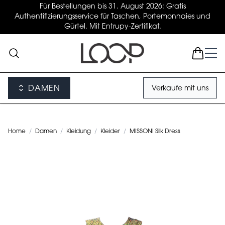
Für Bestellungen bis 31. August 2026: Gratis
Authentifizierungsservice für Taschen, Portemonnaies und
Gürtel. Mit Entrupy-Zertifikat.
DAMEN
Verkaufe mit uns
Home
/
Damen
/
Kleidung
/
Kleider
/
MISSONI Silk Dress