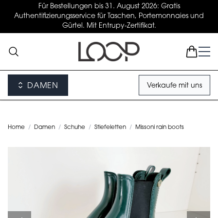
Für Bestellungen bis 31. August 2026: Gratis
Authentifizierungsservice für Taschen, Portemonnaies und
Gürtel. Mit Entrupy-Zertifikat.
DAMEN
Verkaufe mit uns
Home
/
Damen
/
Schuhe
/
Stiefeletten
/
Missoni rain boots