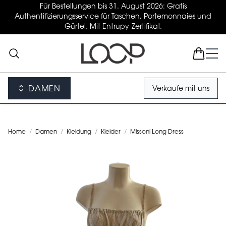
Für Bestellungen bis 31. August 2026: Gratis
Authentifizierungsservice für Taschen, Portemonnaies und
Gürtel. Mit Entrupy-Zertifikat.
DAMEN
Verkaufe mit uns
Home
/
Damen
/
Kleidung
/
Kleider
/
Missoni Long Dress