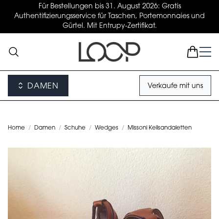
Für Bestellungen bis 31. August 2026: Gratis
Authentifizierungsservice für Taschen, Portemonnaies und
Gürtel. Mit Entrupy-Zertifikat.
DAMEN
Verkaufe mit uns
Home
/
Damen
/
Schuhe
/
Wedges
/
Missoni Keilsandaletten