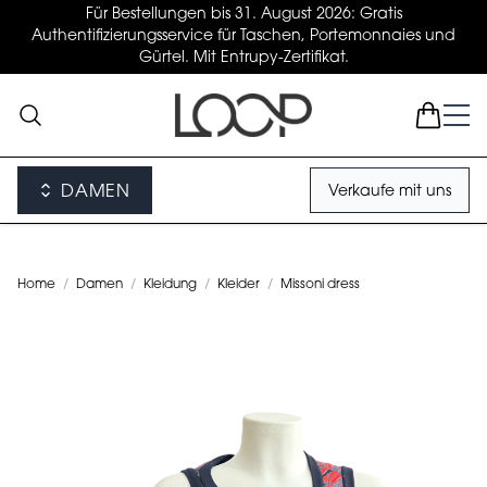
Für Bestellungen bis 31. August 2026: Gratis
Authentifizierungsservice für Taschen, Portemonnaies und
Gürtel. Mit Entrupy-Zertifikat.
DAMEN
Verkaufe mit uns
Home
/
Damen
/
Kleidung
/
Kleider
/
Missoni dress