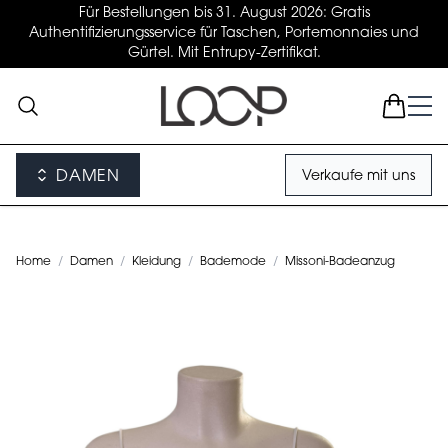
Für Bestellungen bis 31. August 2026: Gratis
Authentifizierungsservice für Taschen, Portemonnaies und
Gürtel. Mit Entrupy-Zertifikat.
DAMEN
Verkaufe mit uns
Home
/
Damen
/
Kleidung
/
Bademode
/
Missoni-Badeanzug