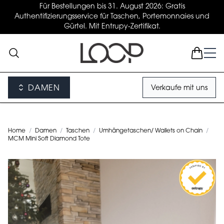
Für Bestellungen bis 31. August 2026: Gratis
Authentifizierungsservice für Taschen, Portemonnaies und
Gürtel. Mit Entrupy-Zertifikat.
DAMEN
Verkaufe mit uns
Home
/
Damen
/
Taschen
/
Umhängetaschen/ Wallets on Chain
/
MCM Mini Soft Diamond Tote