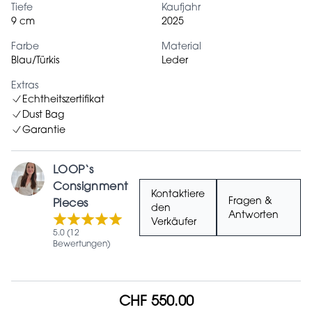
Tiefe
Kaufjahr
9 cm
2025
Farbe
Material
Blau/Türkis
Leder
Extras
Echtheitszertifikat
Dust Bag
Garantie
LOOP‘s
Consignment
Kontaktiere
Fragen &
Pieces
den
Antworten
Verkäufer
5.0 (12
Bewertungen)
CHF 550.00