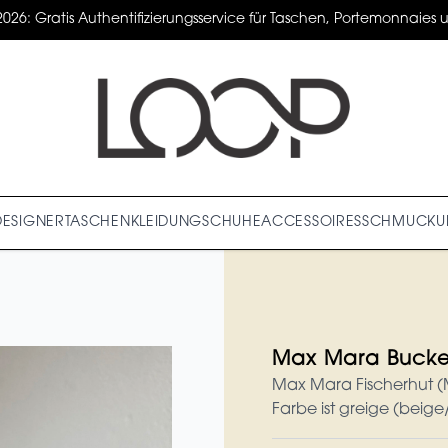
2026: Gratis Authentifizierungsservice für Taschen, Portemonnaies un
DESIGNER
TASCHEN
KLEIDUNG
SCHUHE
ACCESSOIRES
SCHMUCK
U
Max Mara Bucke
Max Mara Fischerhut (
Farbe ist greige (beige