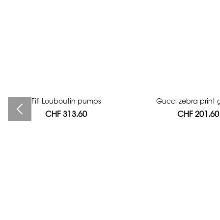
Fifi Louboutin pumps
Bag authentication
Gucci zebra print g
CHF 313.60
CHF 112.00
CHF 201.60