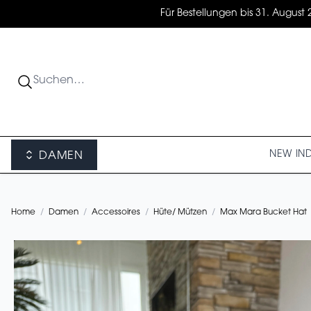
Für Bestellungen bis 31. August 
NEW IN
DAMEN
Home
/
Damen
/
Accessoires
/
Hüte/ Mützen
/
Max Mara Bucket Hat