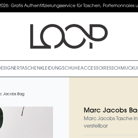
2026: Gratis Authentifizierungsservice für Taschen, Portemonnaies un
DESIGNER
TASCHEN
KLEIDUNG
SCHUHE
ACCESSOIRES
SCHMUCK
U
c Jacobs Bag
Marc Jacobs Ba
Marc Jacobs Tasche in
verstellbar