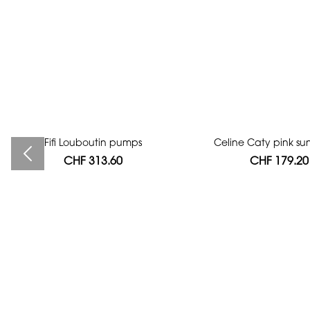
Fifi Louboutin pumps
Bag authentication
Celine Caty pink su
CHF 313.60
CHF 112.00
CHF 179.20