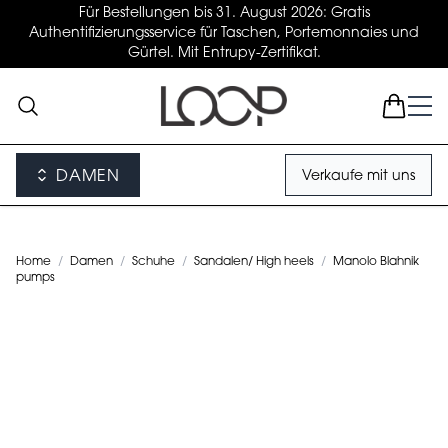
Für Bestellungen bis 31. August 2026: Gratis
Authentifizierungsservice für Taschen, Portemonnaies und
Gürtel. Mit Entrupy-Zertifikat.
DAMEN
Verkaufe mit uns
Home
/
Damen
/
Schuhe
/
Sandalen/ High heels
/
Manolo Blahnik
pumps