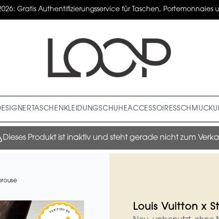
2026: Gratis Authentifizierungsservice für Taschen, Portemonnaies un
DESIGNER
TASCHEN
KLEIDUNG
SCHUHE
ACCESSOIRES
SCHMUCK
U
Dieses Produkt ist inaktiv und steht gerade nicht zum Verka
prouse
Louis Vuitton x 