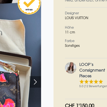
Neu, unbenutzt, ohne M
Designer
LOUIS VUITTON
Höhe
11 cm
Farbe
Sonstiges
LOOP‘s
Consignment
Pieces
5.0 (12 Bewertunge
CHF 1'150.00