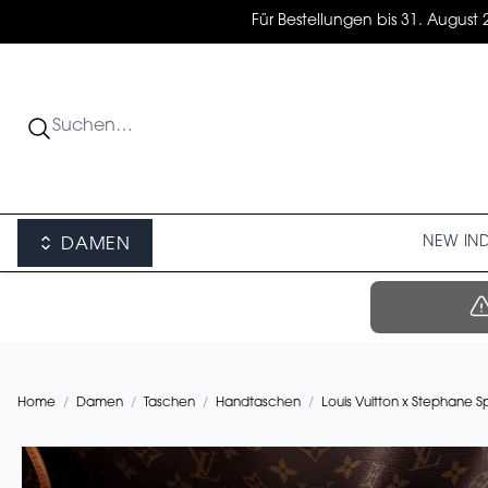
Für Bestellungen bis 31. August 
NEW IN
DAMEN
Home
/
Damen
/
Taschen
/
Handtaschen
/
Louis Vuitton x Stephane S