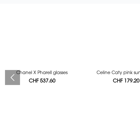
Chanel X Pharell glasses
Bag authentication
Celine Caty pink su
CHF 537.60
CHF 112.00
CHF 179.20