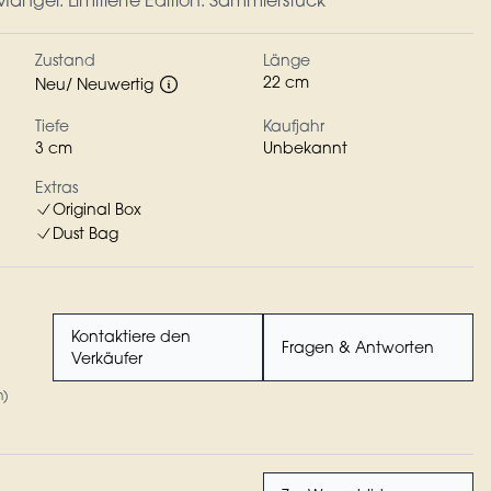
ängel. Limitierte Edition. Sammlerstück
Zustand
Länge
22 cm
Neu/ Neuwertig
Tiefe
Kaufjahr
3 cm
Unbekannt
Extras
Original Box
Dust Bag
Kontaktiere den
Fragen & Antworten
Verkäufer
n)