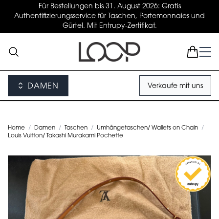
Für Bestellungen bis 31. August 2026: Gratis
Authentifizierungsservice für Taschen, Portemonnaies und
Gürtel. Mit Entrupy-Zertifikat.
DAMEN
Verkaufe mit uns
Home
/
Damen
/
Taschen
/
Umhängetaschen/ Wallets on Chain
/
Louis Vuitton/ Takashi Murakami Pochette