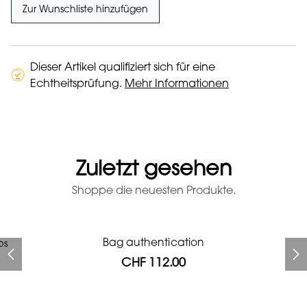
Zur Wunschliste hinzufügen
Dieser Artikel qualifiziert sich für eine
Echtheitsprüfung.
Mehr Informationen
Zuletzt gesehen
Shoppe die neuesten Produkte.
Prada Red Patent Leather
Bag authentication
ps
Bag authentication
Genius Man Hermès NEW
Chanel X Pharell glasses
Jeans Louboutin Pumps
Gucci Marmont bag
Bag
CHF 112.00
CHF 985.60
CHF 840.00
CHF 537.60
CHF 313.60
CHF 112.00
CHF 1'064.00