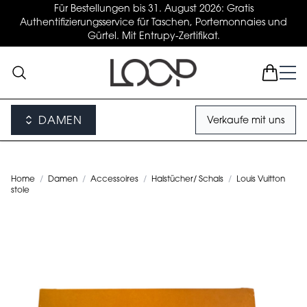
Für Bestellungen bis 31. August 2026: Gratis
Authentifizierungsservice für Taschen, Portemonnaies und
Gürtel. Mit Entrupy-Zertifikat.
DAMEN
Verkaufe mit uns
Home
/
Damen
/
Accessoires
/
Halstücher/ Schals
/
Louis Vuitton
stole