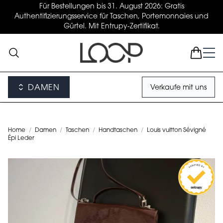
Für Bestellungen bis 31. August 2026: Gratis
Authentifizierungsservice für Taschen, Portemonnaies und
Gürtel. Mit Entrupy-Zertifikat.
DAMEN
Verkaufe mit uns
Home
/
Damen
/
Taschen
/
Handtaschen
/
Louis vuitton Sévigné
Épi Leder