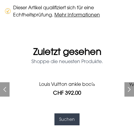
Dieser Artikel qualifiziert sich für eine
Echtheitsprüfung.
Mehr Informationen
Zuletzt gesehen
Shoppe die neuesten Produkte.
Louis Vuitton ankle boots
Louis Vuitton ankle boots
Louboutin high heels
Saint Laurent dress
Louis Vuitton stole
Missoni dress
Chanel bag
Yv
CHF 392.00
CHF 4'256.00
CHF 425.60
CHF 313.60
CHF 313.60
CHF 313.60
CHF 392.00
Suchen