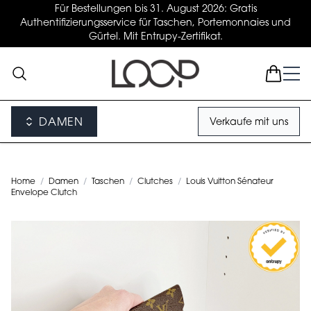
Für Bestellungen bis 31. August 2026: Gratis
Authentifizierungsservice für Taschen, Portemonnaies und
Gürtel. Mit Entrupy-Zertifikat.
DAMEN
Verkaufe mit uns
Home
/
Damen
/
Taschen
/
Clutches
/
Louis Vuitton Sénateur
Envelope Clutch