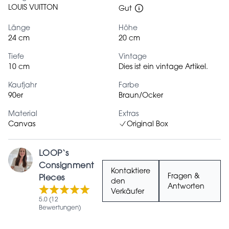
LOUIS VUITTON
Gut
Länge
Höhe
24 cm
20 cm
Tiefe
Vintage
10 cm
Dies ist ein vintage Artikel.
Kaufjahr
Farbe
90er
Braun/Ocker
Material
Extras
Canvas
Original Box
LOOP‘s
Consignment
Kontaktiere
Fragen &
Pieces
den
Antworten
Verkäufer
5.0 (12
Bewertungen)