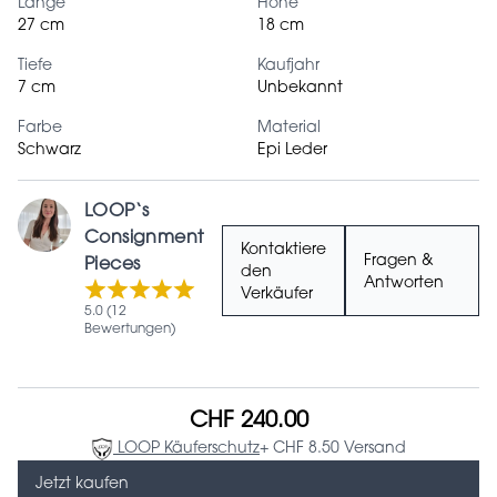
Länge
Höhe
27 cm
18 cm
Tiefe
Kaufjahr
7 cm
Unbekannt
Farbe
Material
Schwarz
Epi Leder
LOOP‘s
Consignment
Kontaktiere
Fragen &
Pieces
den
Antworten
Verkäufer
5.0 (12
Bewertungen)
CHF 240.00
LOOP Käuferschutz
+ CHF 8.50 Versand
Jetzt kaufen