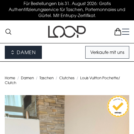
Für Bestellungen bis 31. August 2026: Gratis
Authentifizierungsservice für Taschen, Portemonnaies und
Gürtel. Mit Entrupy-Zertifikat.
DAMEN
Verkaufe mit uns
Home
/
Damen
/
Taschen
/
Clutches
/
Louis Vuitton Pochette/
Clutch