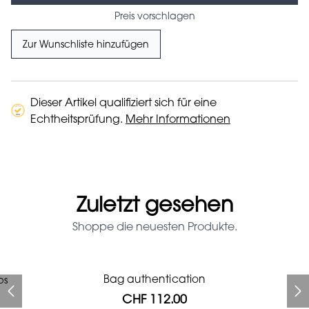
Preis vorschlagen
Zur Wunschliste hinzufügen
Dieser Artikel qualifiziert sich für eine
Echtheitsprüfung.
Mehr Informationen
Zuletzt gesehen
Shoppe die neuesten Produkte.
Prada Red Patent Leather
Bag authentication
ps
Bag authentication
Genius Man Hermès NEW
Chanel X Pharell glasses
Gucci Marmont bag
Chanel pumps
Bag
CHF 112.00
CHF 985.60
CHF 840.00
CHF 425.60
CHF 537.60
CHF 112.00
CHF 1'064.00