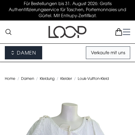
Für Bestellungen bis 31. August 2026: Gratis
Authentifizierungsservice für Taschen, Portemonnaies und
Gürtel. Mit Entrupy-Zertifikat.
DAMEN
Verkaufe mit uns
Home
/
Damen
/
Kleidung
/
Kleider
/
Louis-Vuitton-Kleid