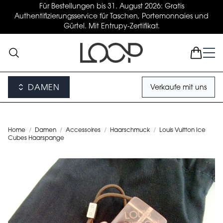
Für Bestellungen bis 31. August 2026: Gratis
Authentifizierungsservice für Taschen, Portemonnaies und
Gürtel. Mit Entrupy-Zertifikat.
DAMEN
Verkaufe mit uns
Home
/
Damen
/
Accessoires
/
Haarschmuck
/
Louis Vuitton Ice
Cubes Haarspange