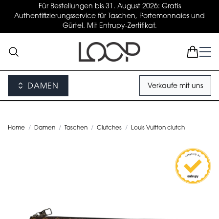
Für Bestellungen bis 31. August 2026: Gratis
Authentifizierungsservice für Taschen, Portemonnaies und
Gürtel. Mit Entrupy-Zertifikat.
DAMEN
Verkaufe mit uns
Home
/
Damen
/
Taschen
/
Clutches
/
Louis Vuitton clutch