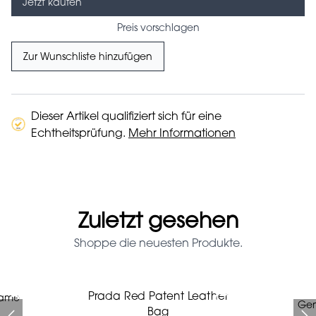
Jetzt kaufen
Preis vorschlagen
Zur Wunschliste hinzufügen
Dieser Artikel qualifiziert sich für eine
Echtheitsprüfung.
Mehr Informationen
Zuletzt gesehen
Shoppe die neuesten Produkte.
Prada Red Patent Leather
rame
Prada Red Patent Leather
Emilio Pucci green glasses
Chanel X Pharell glasses
Jeans Louboutin Pumps
Fendi Cat Eye Glasses
Chanel pumps
Gen
Bag
Bag