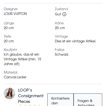
Designer
Zustand
LOUIS VUITTON
Gut
Länge
Höhe
20 cm
20 cm
Tiefe
Vintage
20 cm
Dies ist ein vintage Artikel.
Kaufjahr
Farbe
Ich glaube, das ist ein
Schwarz
Vintage Artikel (min. 15
Jahre alt)
Material
Canvas Leder
LOOP‘s
Consignment
Kontaktiere
Fragen &
Pieces
den
Antworten