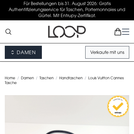
Für Bestellungen bis 31. August 2026: Gratis
Authentifizierungsservice für Taschen, Portemonnaies und
Gürtel. Mit Entrupy-Zertifikat.
DAMEN
Verkaufe mit uns
Home
/
Damen
/
Taschen
/
Handtaschen
/
Louis Vuitton Cannes
Tasche