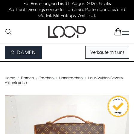
Für Bestellungen bis 31. August 2026: Gratis
Authentifizierungsservice für Taschen, Portemonnaies und
Gürtel. Mit Entrupy-Zertifikat.
DAMEN
Verkaufe mit uns
Home
/
Damen
/
Taschen
/
Handtaschen
/
Louis Vuitton Beverly
Aktentasche