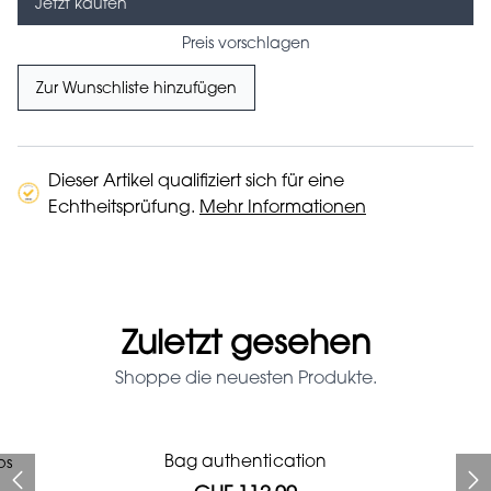
Jetzt kaufen
Preis vorschlagen
Zur Wunschliste hinzufügen
Dieser Artikel qualifiziert sich für eine
Echtheitsprüfung.
Mehr Informationen
Zuletzt gesehen
Shoppe die neuesten Produkte.
Prada Red Patent Leather
Bag authentication
ps
Bag authentication
Louis Vuitton leather pumps
Genius Man Hermès NEW
Chanel X Pharell glasses
Gucci Marmont bag
Bag