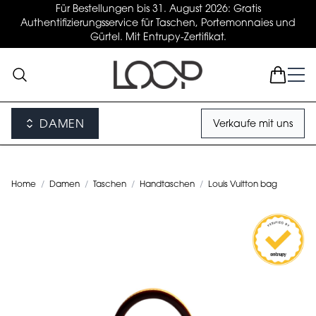
Für Bestellungen bis 31. August 2026: Gratis
Authentifizierungsservice für Taschen, Portemonnaies und
Gürtel. Mit Entrupy-Zertifikat.
DAMEN
Verkaufe mit uns
Home
/
Damen
/
Taschen
/
Handtaschen
/
Louis Vuitton bag