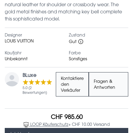
natural leather for shoulder or crossbody wear. The
gold metal finishes and matching key bell complete
this sophisticated model.
Designer
Zustand
LOUIS VUITTON
Gut
Kaufjahr
Farbe
Unbekannt
Sonstiges
BLuxe
Kontaktiere
Fragen &
den
Antworten
5.0 (2
Verkäufer
Bewertungen)
CHF 985.60
LOOP Käuferschutz
+ CHF 10.00 Versand