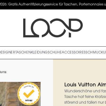
2026: Gratis Authentifizierungsservice für Taschen, Portemonnaies un
DESIGNER
TASCHEN
KLEIDUNG
SCHUHE
ACCESSOIRES
SCHMUCK
U
ernis
Louis Vuitton Al
Wunderschöne und fast 
Tasche hat feine Kratze
störend und fallen nur 