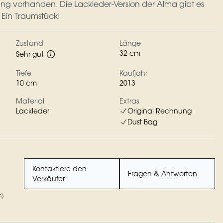
ung vorhanden. Die Lackleder-Version der Alma gibt es
. Ein Traumstück!
Zustand
Länge
32 cm
Sehr gut
Tiefe
Kaufjahr
10 cm
2013
Material
Extras
Lackleder
Original Rechnung
Dust Bag
Kontaktiere den
Fragen & Antworten
Verkäufer
n)