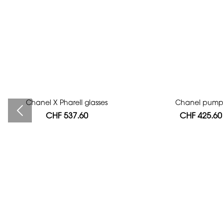
Chanel X Pharell glasses
Bag authentication
Chanel pump
CHF 537.60
CHF 112.00
CHF 425.60