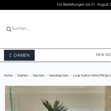
Für Bestellungen bis 31. August 
NEW IN
DAMEN
Home
/
Damen
/
Taschen
/
Handtaschen
/
Louis Vuitton Alma PM Epi V