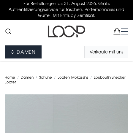
Für Bestellungen bis 31. August 2026: Gratis
Authentifizierungsservice für Taschen, Portemonnaies und
Gürtel. Mit Entrupy-Zertifikat.
DAMEN
Verkaufe mit uns
Home
/
Damen
/
Schuhe
/
Loafer/ Mokassins
/
Louboutin Sneaker
Loafer