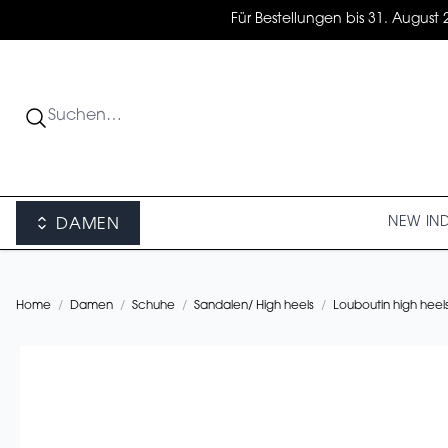
Für Bestellungen bis 31. August 
NEW IN
DAMEN
Home
/
Damen
/
Schuhe
/
Sandalen/ High heels
/
Louboutin high heel