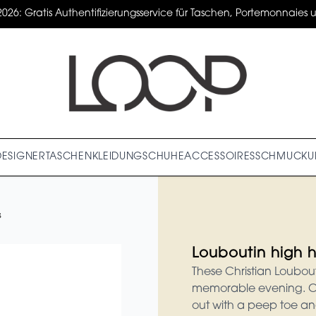
2026: Gratis Authentifizierungsservice für Taschen, Portemonnaies un
DESIGNER
TASCHEN
KLEIDUNG
SCHUHE
ACCESSOIRES
SCHMUCK
U
s
Louboutin high h
These Christian Loubo
memorable evening. Cra
out with a peep toe an