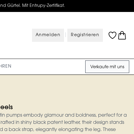
d Gürtel. Mit Entrupy-Zertifikat.
|
Anmelden
Registrieren
HREN
Verkaufe mit uns
eels
utin pumps embody glamour and boldness, perfect for a
fted in shiny black patent leather, their design stands
d a back strap, elegantly elongating the leg. These