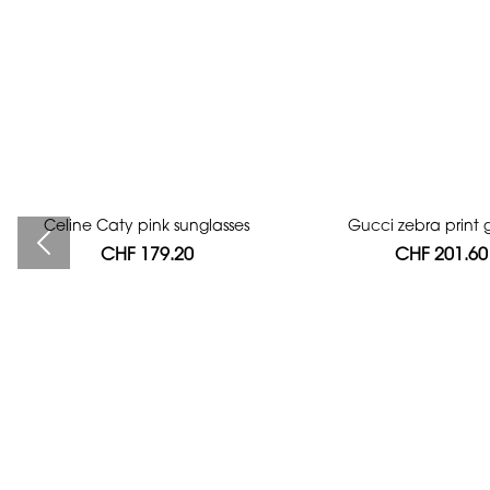
Celine Caty pink sunglasses
Bag authentication
Gucci zebra print g
CHF 179.20
CHF 112.00
CHF 201.60