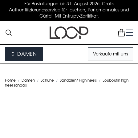
Für Bestellungen bis 31. August 2026: Gratis
Authentifizierungsservice für Taschen, Portemonnaies und
Gürtel. Mit Entrupy-Zertifikat.
DAMEN
Verkaufe mit uns
Home
/
Damen
/
Schuhe
/
Sandalen/ High heels
/
Louboutin high
heel sandals