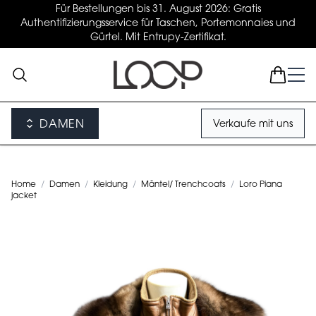
Für Bestellungen bis 31. August 2026: Gratis
Authentifizierungsservice für Taschen, Portemonnaies und
Gürtel. Mit Entrupy-Zertifikat.
DAMEN
Verkaufe mit uns
Home
/
Damen
/
Kleidung
/
Mäntel/ Trenchcoats
/
Loro Piana
jacket