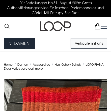
Für Bestellungen bis 31. August 2026: Gratis
Authentifizierungsservice für Taschen, Portemonnaies und
Gürtel. Mit Entrupy-Zertifikat.
DAMEN
Verkaufe mit uns
Home
/
Damen
/
Accessoires
/
Halstücher/ Schals
/
LORO PIANA
Deer Valley pure cashmere