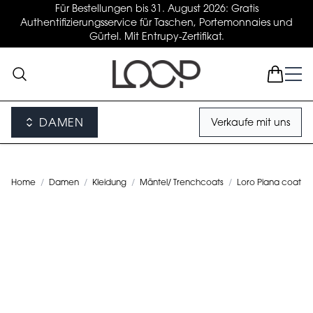
Für Bestellungen bis 31. August 2026: Gratis
Authentifizierungsservice für Taschen, Portemonnaies und
Gürtel. Mit Entrupy-Zertifikat.
DAMEN
Verkaufe mit uns
Home
/
Damen
/
Kleidung
/
Mäntel/ Trenchcoats
/
Loro Piana coat