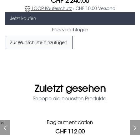
CHF 2'240.00
LOOP Käuferschutz
+ CHF 10.00 Versand
Jetzt kaufen
Preis vorschlagen
Zur Wunschliste hinzufügen
Zuletzt gesehen
Shoppe die neuesten Produkte.
Prada Red Patent Leather
Bag authentication
ps
Bag authentication
Genius Man Hermès NEW
Chanel X Pharell glasses
Jeans Louboutin Pumps
Gucci Marmont bag
Bag
CHF 112.00
CHF 985.60
CHF 840.00
CHF 537.60
CHF 313.60
CHF 112.00
CHF 1'064.00