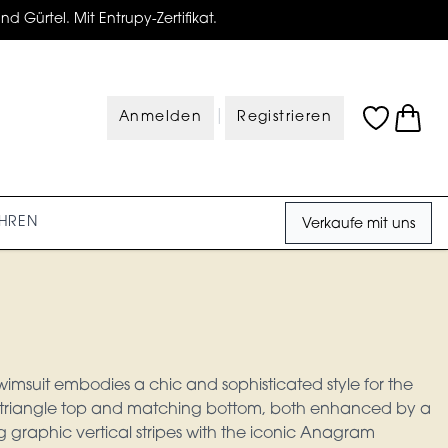
d Gürtel. Mit Entrupy-Zertifikat.
|
Anmelden
Registrieren
HREN
Verkaufe mit uns
imsuit embodies a chic and sophisticated style for the
 a triangle top and matching bottom, both enhanced by a
 graphic vertical stripes with the iconic Anagram