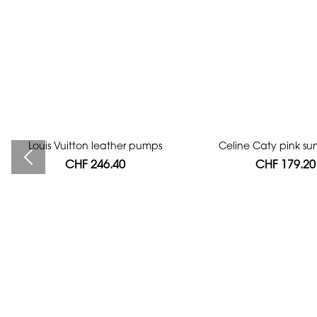
Louis Vuitton leather pumps
Bag authentication
Celine Caty pink su
CHF 246.40
CHF 112.00
CHF 179.20