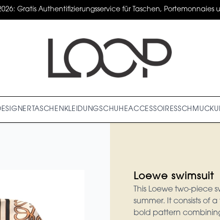
2026: Gratis Authentifizierungsservice für Taschen, Portemonnaies un
DESIGNER
TASCHEN
KLEIDUNG
SCHUHE
ACCESSOIRES
SCHMUCK
U
Loewe swimsuit
This Loewe two-piece sw
summer. It consists of
bold pattern combining