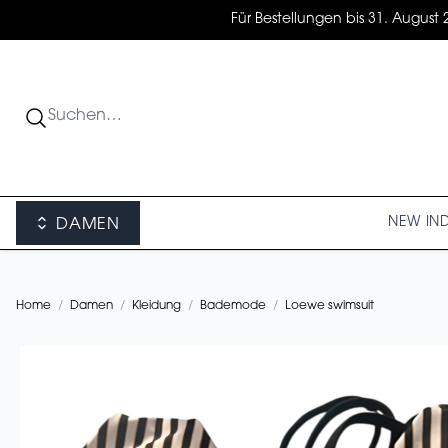
Für Bestellungen bis 31. August 
NEW IN
DAMEN
Home
/
Damen
/
Kleidung
/
Bademode
/
Loewe swimsuit