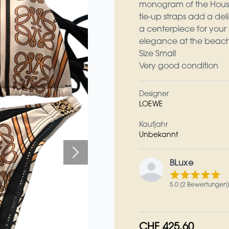
monogram of the House,
tie-up straps add a del
a centerpiece for your 
elegance at the beach 
Size Small
Very good condition
Designer
LOEWE
Kaufjahr
Unbekannt
BLuxe
5.0 (2 Bewertungen)
CHF 425.60