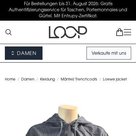
Für Bestellungen bis 31. August 2026: Gratis
Authentifizierungsservice für Taschen, Portemonnaies und
Gürtel. Mit Entrupy-Zertifikat.
DAMEN
Verkaufe mit uns
Home
/
Damen
/
Kleidung
/
Mäntel/ Trenchcoats
/
Loewe jacket