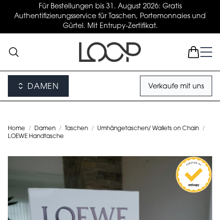
Für Bestellungen bis 31. August 2026: Gratis
Authentifizierungsservice für Taschen, Portemonnaies und
Gürtel. Mit Entrupy-Zertifikat.
DAMEN
Verkaufe mit uns
Home
/
Damen
/
Taschen
/
Umhängetaschen/ Wallets on Chain
/
LOEWE Handtasche