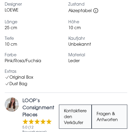
Designer
Zustand
LOEWE
Akzeptabel
Länge
Höhe
25 cm
10 cm
Tiefe
Kaufjahr
10 cm
Unbekannt
Farbe
Material
Pink/Rosa/Fuchsia
Leder
Extras
Original Box
Dust Bag
LOOP‘s
Consignment
Kontaktiere
Fragen &
Pieces
den
Antworten
Verkäufer
5.0 (12