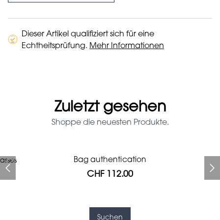
Dieser Artikel qualifiziert sich für eine
Echtheitsprüfung.
Mehr Informationen
Zuletzt gesehen
Shoppe die neuesten Produkte.
Prada Red Patent Leather
Bag authentication
asses
Bag authentication
Louis Vuitton leather pumps
Genius Man Hermès NEW
Gucci Marmont bag
Fifi Louboutin pumps
Bag
CHF 112.00
CHF 985.60
CHF 313.60
CHF 246.40
CHF 840.00
CHF 112.00
CHF 1'064.00
Suchen