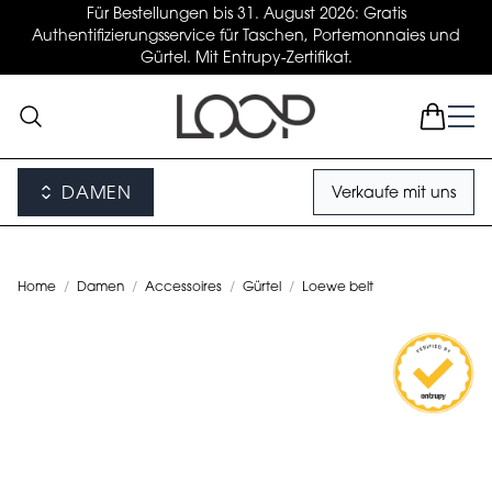
Für Bestellungen bis 31. August 2026: Gratis
Authentifizierungsservice für Taschen, Portemonnaies und
Gürtel. Mit Entrupy-Zertifikat.
DAMEN
Verkaufe mit uns
Home
/
Damen
/
Accessoires
/
Gürtel
/
Loewe belt