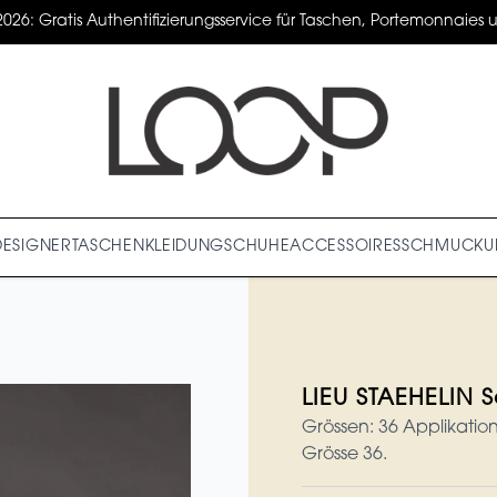
2026: Gratis Authentifizierungsservice für Taschen, Portemonnaies un
DESIGNER
TASCHEN
KLEIDUNG
SCHUHE
ACCESSOIRES
SCHMUCK
U
LIEU STAEHELIN S
Grössen: 36 Applikatio
Grösse 36.