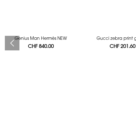
Genius Man Hermès NEW
Bag authentication
Gucci zebra print g
CHF 840.00
CHF 112.00
CHF 201.60