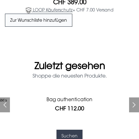
CHF 389.00
LOOP Käuferschutz
+ CHF 7.00 Versand
Zur Wunschliste hinzufügen
Zuletzt gesehen
Shoppe die neuesten Produkte.
Prada Red Patent Leather
Bag authentication
sses
Bag authentication
Louis Vuitton leather pumps
Genius Man Hermès NEW
Gucci Marmont bag
Fifi Louboutin pumps
Bag
CHF 112.00
CHF 985.60
CHF 246.40
CHF 313.60
CHF 840.00
CHF 112.00
CHF 1'064.00
Suchen