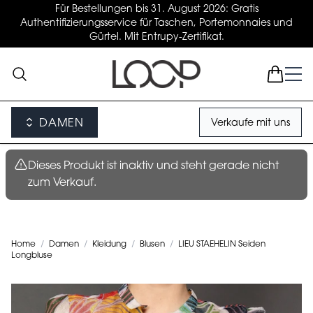
Für Bestellungen bis 31. August 2026: Gratis
Authentifizierungsservice für Taschen, Portemonnaies und
Gürtel. Mit Entrupy-Zertifikat.
DAMEN
Verkaufe mit uns
Dieses Produkt ist inaktiv und steht gerade nicht
zum Verkauf.
Home
/
Damen
/
Kleidung
/
Blusen
/
LIEU STAEHELIN Seiden
Longbluse