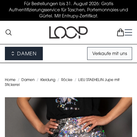
Für Bestellungen bis 31. August 2026: Gratis
Authentifizierungsservice für Taschen, Portemonnaies und
Gürtel. Mit Entrupy-Zertifikat.
DAMEN
Verkaufe mit uns
Home
/
Damen
/
Kleidung
/
Röcke
/
LIEU STAEHELIN Jupe mit
Stickerei