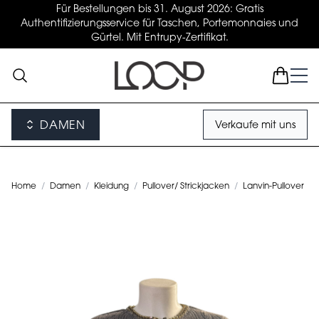
Für Bestellungen bis 31. August 2026: Gratis
Authentifizierungsservice für Taschen, Portemonnaies und
Gürtel. Mit Entrupy-Zertifikat.
DAMEN
Verkaufe mit uns
Home
/
Damen
/
Kleidung
/
Pullover/ Strickjacken
/
Lanvin-Pullover