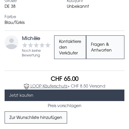
Größe
Kaufjahr
DE 38
Unbekannt
Farbe
Blau/Türkis
Michèle
Kontaktiere
Fragen &
den
Antworten
Noch keine
Verkäufer
Bewertung
CHF 65.00
LOOP Käuferschutz
+ CHF 8.50 Versand
Jetzt kaufen
Preis vorschlagen
Zur Wunschliste hinzufügen