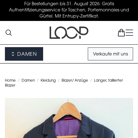
Für Bestellungen bis 31. August 2026: Gratis
Authentifizierungsservice für Taschen, Portemonnaies und
Gürtel. Mit Entrupy-Zertifikat.
DAMEN
Verkaufe mit uns
Home
/
Damen
/
Kleidung
/
Blazer/ Anzüge
/
Langer, taillierter
Blazer