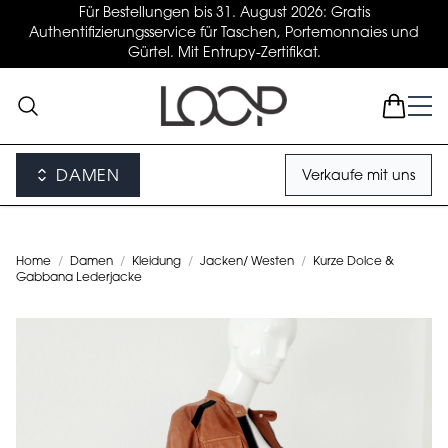
Für Bestellungen bis 31. August 2026: Gratis
Authentifizierungsservice für Taschen, Portemonnaies und
Gürtel. Mit Entrupy-Zertifikat.
DAMEN
Verkaufe mit uns
Home
/
Damen
/
Kleidung
/
Jacken/ Westen
/
Kurze Dolce &
Gabbana Lederjacke