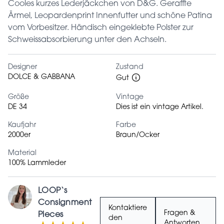
Cooles kurzes Lederjäckchen von D&G. Geraffte
Ärmel, Leopardenprint Innenfutter und schöne Patina
vom Vorbesitzer. Händisch eingeklebte Polster zur
Schweissabsorbierung unter den Achseln.
Designer
Zustand
DOLCE & GABBANA
Gut
Größe
Vintage
DE 34
Dies ist ein vintage Artikel.
Kaufjahr
Farbe
2000er
Braun/Ocker
Material
100% Lammleder
LOOP‘s
Consignment
Kontaktiere
Fragen &
Pieces
den
Antworten