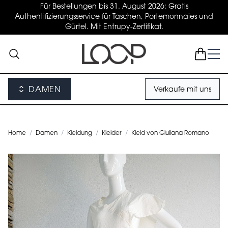
Für Bestellungen bis 31. August 2026: Gratis
Authentifizierungsservice für Taschen, Portemonnaies und
Gürtel. Mit Entrupy-Zertifikat.
DAMEN
Verkaufe mit uns
Home
/
Damen
/
Kleidung
/
Kleider
/
Kleid von Giuliana Romano