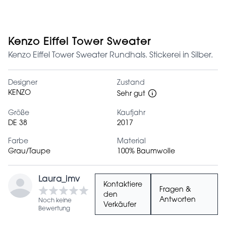
Kenzo Eiffel Tower Sweater
Kenzo Eiffel Tower Sweater Rundhals. Stickerei in Silber.
Designer
Zustand
KENZO
Sehr gut
Größe
Kaufjahr
DE 38
2017
Farbe
Material
Grau/Taupe
100% Baumwolle
Laura_imv
Kontaktiere
Fragen &
den
Antworten
Noch keine
Verkäufer
Bewertung