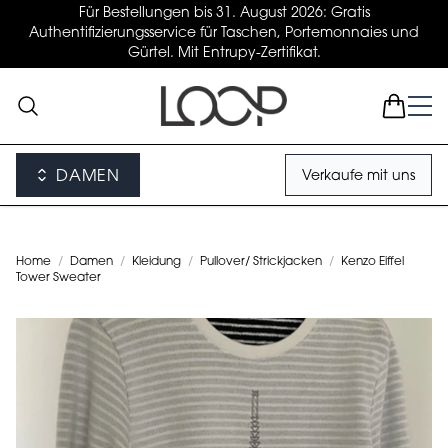
Für Bestellungen bis 31. August 2026: Gratis
Authentifizierungsservice für Taschen, Portemonnaies und
Gürtel. Mit Entrupy-Zertifikat.
DAMEN
Verkaufe mit uns
Home
/
Damen
/
Kleidung
/
Pullover/ Strickjacken
/
Kenzo Eiffel
Tower Sweater