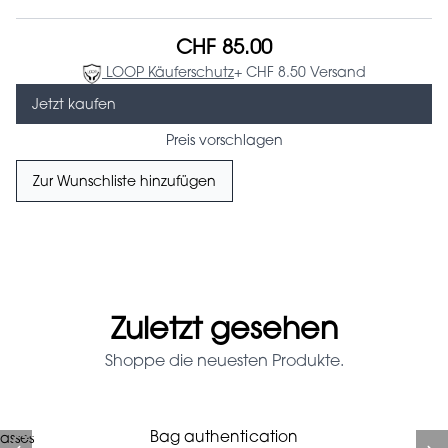
CHF 85.00
LOOP Käuferschutz
+ CHF 8.50 Versand
Jetzt kaufen
Preis vorschlagen
Zur Wunschliste hinzufügen
Zuletzt gesehen
Shoppe die neuesten Produkte.
Prada Red Patent Leather
Bag authentication
asses
Bag authentication
Louis Vuitton leather pumps
Gucci Marmont bag
Fifi Louboutin pumps
Chanel pumps