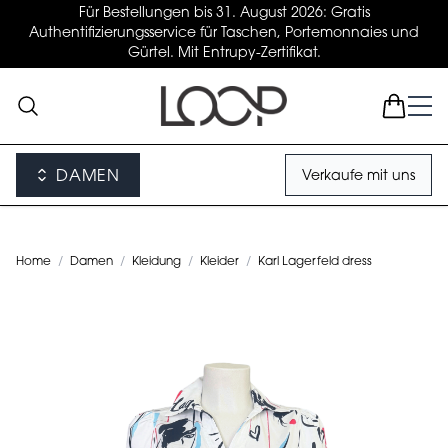
Für Bestellungen bis 31. August 2026: Gratis
Authentifizierungsservice für Taschen, Portemonnaies und
Gürtel. Mit Entrupy-Zertifikat.
DAMEN
Verkaufe mit uns
Home
/
Damen
/
Kleidung
/
Kleider
/
Karl Lagerfeld dress