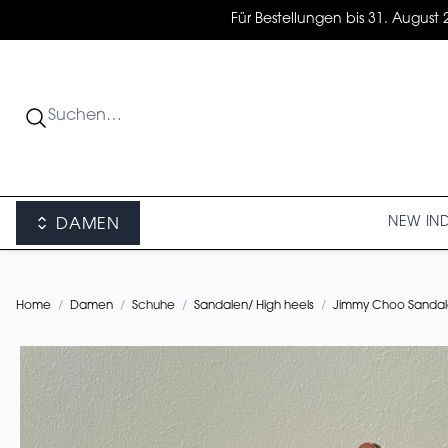
Für Bestellungen bis 31. August 
NEW IN
DAMEN
Home
/
Damen
/
Schuhe
/
Sandalen/ High heels
/
Jimmy Choo Sanda