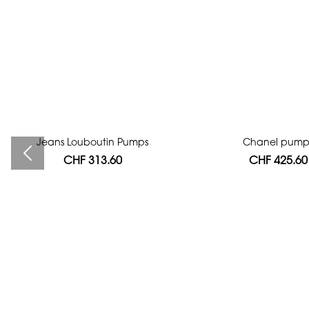
Jeans Louboutin Pumps
Bag authentication
Chanel pump
CHF 313.60
CHF 112.00
CHF 425.60