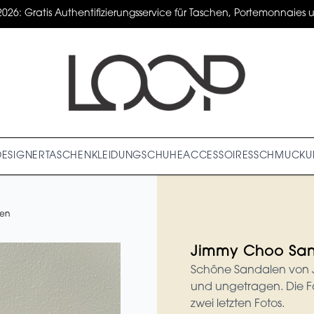
2026: Gratis Authentifizierungsservice für Taschen, Portemonnaies un
DESIGNER
TASCHEN
KLEIDUNG
SCHUHE
ACCESSOIRES
SCHMUCK
U
len
Jimmy Choo Sa
Schöne Sandalen von 
und ungetragen. Die Far
zwei letzten Fotos.