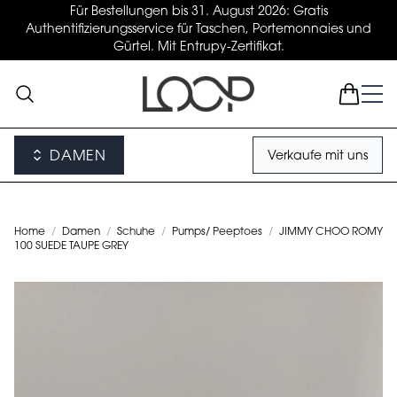
Für Bestellungen bis 31. August 2026: Gratis
Authentifizierungsservice für Taschen, Portemonnaies und
Gürtel. Mit Entrupy-Zertifikat.
DAMEN
Verkaufe mit uns
Home
/
Damen
/
Schuhe
/
Pumps/ Peeptoes
/
JIMMY CHOO ROMY
100 SUEDE TAUPE GREY