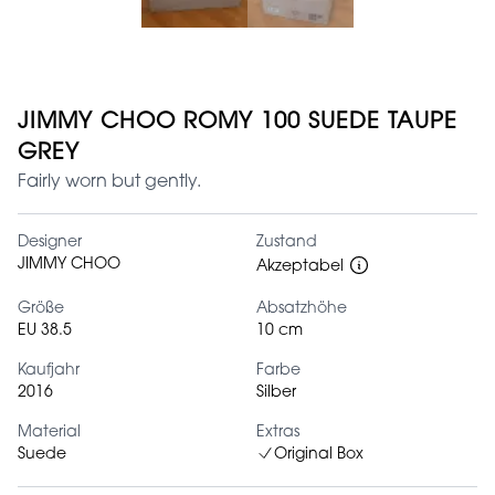
JIMMY CHOO ROMY 100 SUEDE TAUPE
GREY
Fairly worn but gently.
Designer
Zustand
JIMMY CHOO
Akzeptabel
Größe
Absatzhöhe
EU 38.5
10 cm
Kaufjahr
Farbe
2016
Silber
Material
Extras
Suede
Original Box