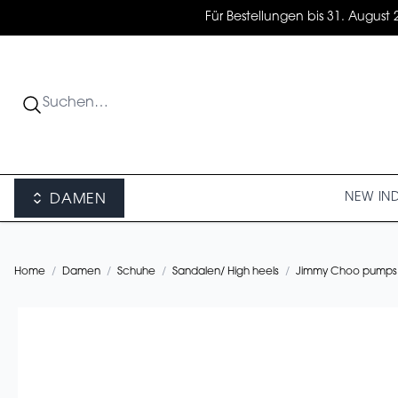
Für Bestellungen bis 31. August 
NEW IN
DAMEN
Home
/
Damen
/
Schuhe
/
Sandalen/ High heels
/
Jimmy Choo pumps