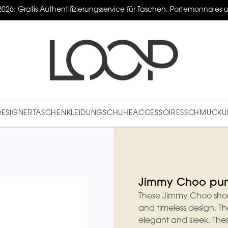
2026: Gratis Authentifizierungsservice für Taschen, Portemonnaies un
DESIGNER
TASCHEN
KLEIDUNG
SCHUHE
ACCESSOIRES
SCHMUCK
U
Jimmy Choo pu
These Jimmy Choo shoes
and timeless design. Th
elegant and sleek. Thes