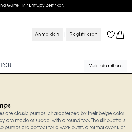
d Gürtel. Mit Entrupy-Zertifikat.
|
Anmelden
Registrieren
HREN
Verkaufe mit uns
mps
 are classic pumps, characterized by their beige color
ey are made of suede, with a round toe. The silhouette is
e pumps are perfect for a work outfit, a formal event, or