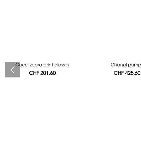
Gucci zebra print glasses
Bag authentication
Chanel pump
CHF 201.60
CHF 112.00
CHF 425.60