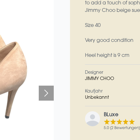
to add a touch of sophi
Jimmy Choo beige su
Size 40
Very good condition
Heel height is 9 cm
Designer
JIMMY CHOO
Kaufjahr
Unbekannt
BLuxe
5.0 (2 Bewertungen)