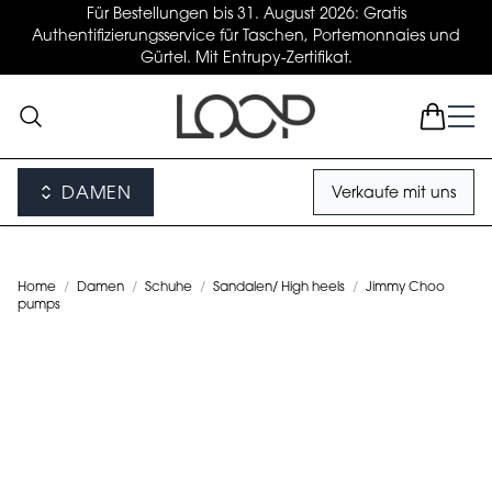
Für Bestellungen bis 31. August 2026: Gratis
Authentifizierungsservice für Taschen, Portemonnaies und
Gürtel. Mit Entrupy-Zertifikat.
DAMEN
Verkaufe mit uns
Home
/
Damen
/
Schuhe
/
Sandalen/ High heels
/
Jimmy Choo
pumps