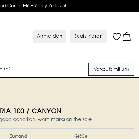
d Gürtel. Mit Entrupy-Zertifikat.
|
Anmelden
Registrieren
HREN
Verkaufe mit uns
RIA 100 / CANYON
ood condition, worn marks on the sole
Zustand
Größe