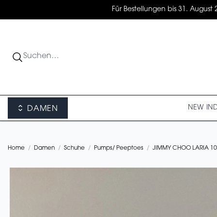
Für Bestellungen bis 31. August 
NEW IN
DAMEN
Home
/
Damen
/
Schuhe
/
Pumps/ Peeptoes
/
JIMMY CHOO LARIA 1