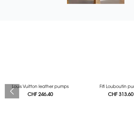
Louis Vuitton leather pumps
Bag authentication
Fifi Louboutin p
CHF 246.40
CHF 112.00
CHF 313.60